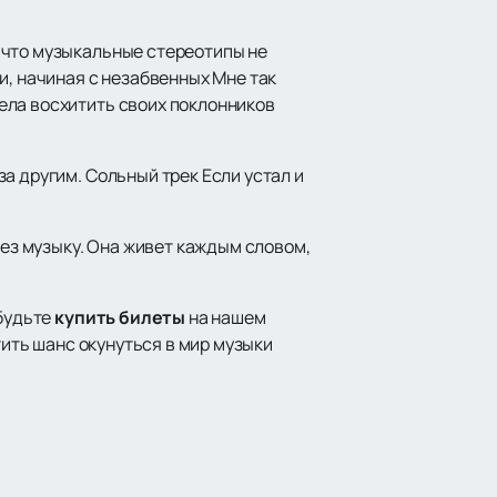
 что музыкальные стереотипы не
и, начиная с незабвенных Мне так
ела восхитить своих поклонников
а другим. Сольный трек Если устал и
рез музыку. Она живет каждым словом,
абудьте
купить билеты
на нашем
тить шанс окунуться в мир музыки