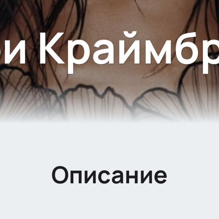
и Краймб
Описание