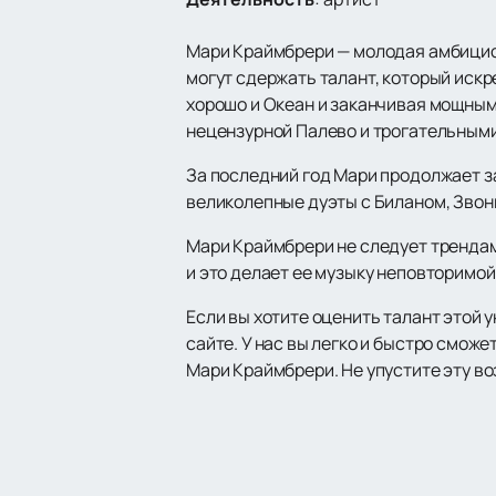
Мари Краймбрери — молодая амбициоз
могут сдержать талант, который искр
хорошо и Океан и заканчивая мощным
нецензурной Палево и трогательными
За последний год Мари продолжает за
великолепные дуэты с Биланом, Звон
Мари Краймбрери не следует трендам,
и это делает ее музыку неповторимой
Если вы хотите оценить талант этой 
сайте. У нас вы легко и быстро смож
Мари Краймбрери. Не упустите эту в