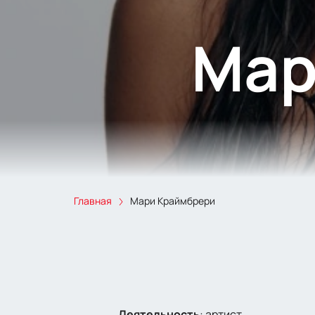
Мар
Главная
Мари Краймбрери
Деятельность
:
артист