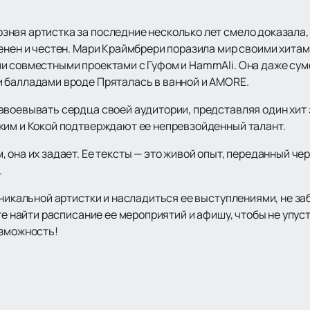
ная артистка за последние несколько лет смело доказала,
енен и честен. Мари Краймбрери поразила мир своими хитам
и совместными проектами с Гуфом и HammAli. Она даже сум
 балладами вроде Пряталась в ванной и AMORE.
воевывать сердца своей аудитории, представляя один хит з
ким и Кокой подтверждают ее непревзойденный талант.
 она их задает. Ее тексты — это живой опыт, переданный че
.
уникальной артистки и насладиться ее выступлениями, не з
ете найти расписание ее мероприятий и афишу, чтобы не упус
озможность!