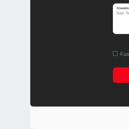
Коммен
Я д