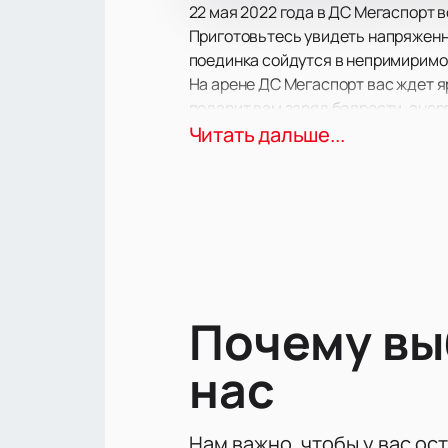
22 мая 2022 года в ДС Мегаспорт 
Приготовьтесь увидеть напряженно
поединка сойдутся в непримиримо
На арене ДС Мегаспорт вас ждет я
подарит вам заряд бодрости, энер
В центре событий вы окажетесь на
Читать дальше...
мастерство самих спортсменов. Не
на трибунах затаив дыхание.
Почему в
нас
Нам важно, чтобы у вас ос