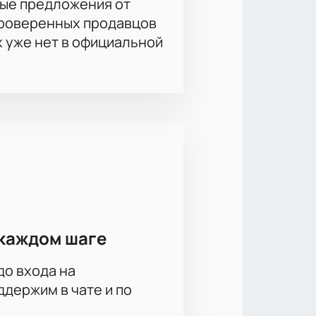
ые предложения от
проверенных продавцов
х уже нет в официальной
каждом шаге
до входа на
держим в чате и по