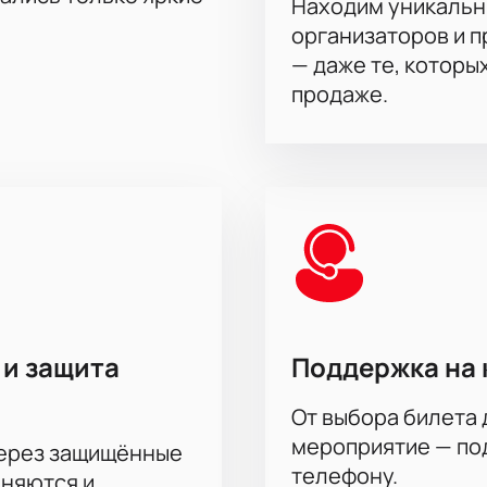
Находим уникальн
организаторов и 
— даже те, которы
продаже.
 и защита
Поддержка на 
От выбора билета 
мероприятие — под
через защищённые
телефону.
аняются и