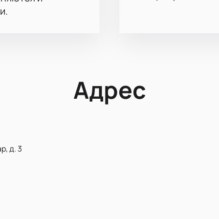
и.
Адрес
, д. 3