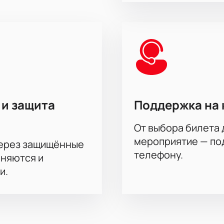
бун для лучшего обзора;
быстро и просто;
ого комфорта;
едоставим индивидуальные предложения;
у для дополнительного удобства;
ая информация о цене билета.
у нас, вы получаете гарантию подлинности и большой выбо
олжительность встречи и сколько длится игра — все сведе
 и защита
Поддержка на 
От выбора билета 
мероприятие — под
через защищённые
телефону.
аняются и
и.