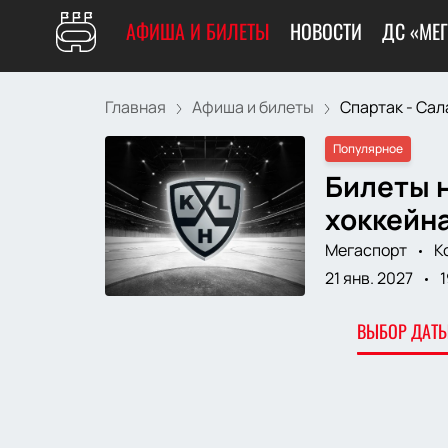
АФИША И БИЛЕТЫ
НОВОСТИ
ДС «МЕ
Главная
Афиша и билеты
Спартак - Сала
Популярное
Билеты н
хоккейна
Мегаспорт
К
21 янв. 2027
1
ВЫБОР ДАТЫ