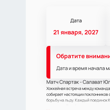
Дата
21 января, 2027
Обратите вниман
Дата и время начала м
Матч Спартак - Салават Юл
Хоккейная встреча между командам
собирает настоящих поклонников с
борьбу на льду. Каждый поединок К
площадке. Такой матч надолго за