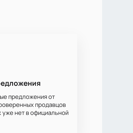
уга в матчах КХЛ. Оба клуба имеют
тими соперниками проходят с
идеть мастерство профессионалов
чной видимостью с любого места.
х команд. Просторные трибуны
атча комфортным для всей семьи
редложения
ые предложения от
йная лига онлайн
проверенных продавцов
льная хоккейная лига
заранее,
х уже нет в официальной
 сезона. Цена билетов зависит от
ециальные условия и возможность