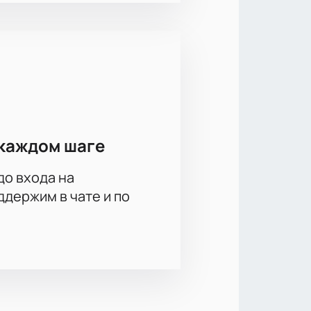
р вариантов для любых пожеланий.
ния доступны при оформлении
каждом шаге
до входа на
держим в чате и по