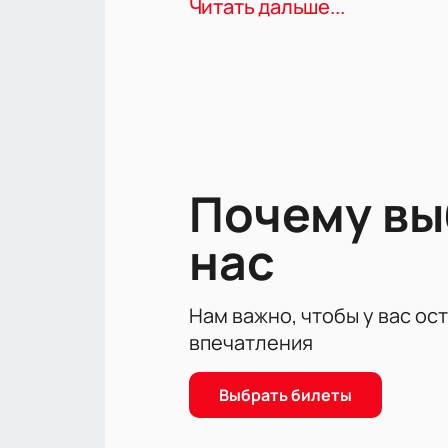
Читать дальше...
О командах
ХК Спартак и ХК Салават Юлаев — 
богатую историю успехов в россий
большим азартом и борьбой до фи
и получить яркие эмоции от каждо
О площадке ДС Мегаспорт
Почему в
ДС Мегаспорт — современная арена
Здесь созданы все условия, чтоб
нас
позволяют выбрать лучшие места,
или компании друзей.
Нам важно, чтобы у вас ос
Купить билеты на матч Спа
впечатления
На нашем сайте вы сможете
купит
выбрав подходящие места на схеме
Выбрать билеты
выбранной категории и расположе
заказа ВИП-лож для удобного прос