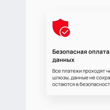
Выберите места по схеме три
Бронируйте билеты на сайте 
Доступны ВИП-ложи для особ
Корпоративным клиентам пр
Закажите билеты по телефон
Честная стоимость и подробн
Покупая хоккейные билеты онлайн 
Узнайте время начала матча, прод
заказа.
Безопасная оплата
данных
Все платежи проходят 
шлюзы, данные не сохр
остаются в безопасност