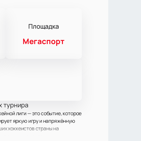
Площадка
Мегаспорт
х турнира
ейной лиги — это событие, которое
ирует яркую игру и напряжённую
чших хоккеистов страны на
ожиданным моментам.