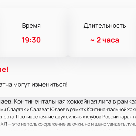
Время
Длительность
19:30
~
2 часа
ие!
атча могут измениться!
аев. Континентальная хоккейная лига в рамка
и Спартак и Салават Юлаев в рамках Континентальной хокк
порта. Противостояние двух сильных клубов России гарант
ХЛ — это не только сражение за очки, но и шанс увидеть лу
поминается болельщикам благодаря скорости событий и не