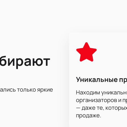
известные коллективы, которые часто играют друг против др
ских турнирах и славятся верными фанатами. Игры между э
нальной сирены. Для ценителей хоккея это возможность ув
го эпизода встречи.
ыбирают
 для хоккейных игр, которая отличается удобством и отли
ы каждый гость получил удовольствие от просмотра любимы
 а развитая инфраструктура комплекса делает посещение м
Уникальные п
тались только яркие
Находим уникальн
ртак - Салават Юлаев. Континентальная хокке
организаторов и 
ь билеты на Матч Спартак - Салават Юлаев. Континента
— даже те, которы
 зала и обеспечив себе участие в одном из главных событий
ния относительно льда. Для бизнес-клиентов действуют сп
продаже.
мотра игры.