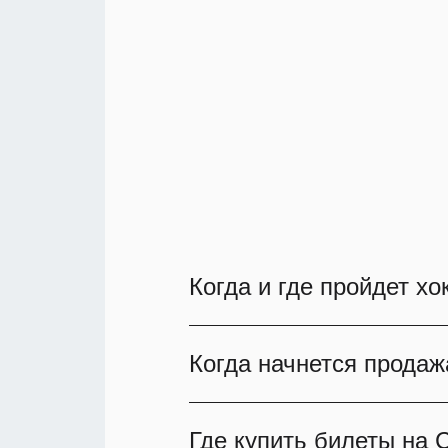
Когда и где пройдет х
Спартак - ЦСКА пройдет 21
Когда начнется продаж
подарить атмосферу насто
Уже сейчас вы можете заб
Билеты на матч Спартак - 
Где купить билеты на 