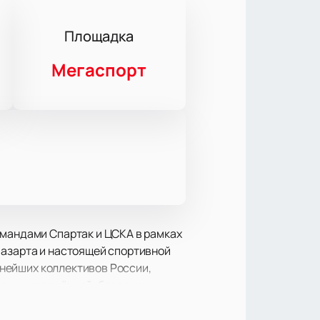
Площадка
Мегаспорт
омандами Спартак и ЦСКА в рамках
 азарта и настоящей спортивной
льнейших коллективов России,
щему напряжённой: болельщики