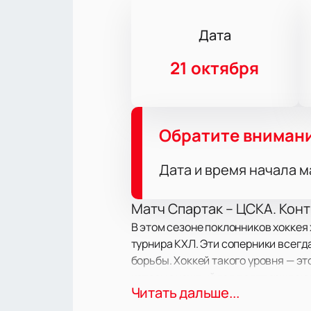
Дата
21 октября
Обратите вниман
Дата и время начала м
Матч Спартак – ЦСКА. Конт
В этом сезоне поклонников хоккея
турнира КХЛ. Эти соперники всегд
борьбы. Хоккей такого уровня — эт
которые каждый год подтверждают
Читать дальше...
поддерживают своих любимцев с п