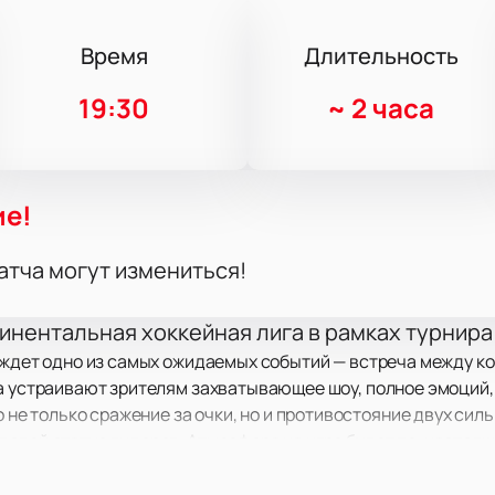
Время
Длительность
19:30
~
2 часа
ие!
атча могут измениться!
инентальная хоккейная лига в рамках турнира
 ждет одно из самых ожидаемых событий — встреча между к
а устраивают зрителям захватывающее шоу, полное эмоций,
о не только сражение за очки, но и противостояние двух си
 свой статус лидеров. Атмосфера на игре будет по-настоя
ервой минуты до финальной сирены.