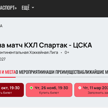
ГАСПОРТ»
ЕЩЁ
КА
а матч КХЛ Спартак - ЦСКА
онтинентальная Хоккейная Лига
0+
2027
 И МЕСТА
О МЕРОПРИЯТИИ
НАШИ ПРЕИМУЩЕСТВА
БЛИЖАЙШИЕ М