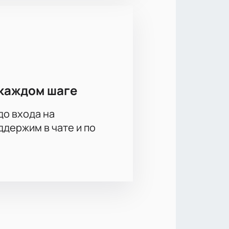
с лучшим видом на арену.
ных событий.
ет сделать заказ быстро.
оит билет доступны при выборе
 встречи и средней длительности
тать частью главного хоккейного
каждом шаге
до входа на
держим в чате и по