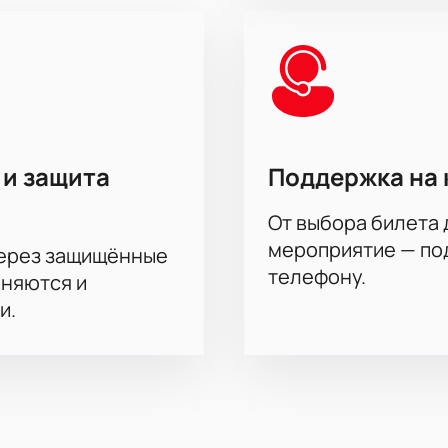
т особый комфорт во время матча, доступны отдельные зоны 
: специальные предложения для групповых посещений круп
 удобнее оформить покупку по звонку — наш сотрудник помож
исит от выбранного сектора; подробности о том, сколько ст
ю информацию о времени начала матча, продолжительности
ижайшим играм обновляются регулярно — не упустите шанс с
 и защита
Поддержка на 
От выбора билета 
мероприятие — под
через защищённые
телефону.
аняются и
и.