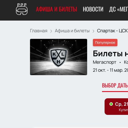
АФИША И БИЛЕТЫ
НОВОСТИ
ДС «МЕ
Главная
Афиша и билеты
Спартак - ЦС
Популярное
Билеты н
Мегаспорт
К
21 окт.
-
11 мар. 
ВЫБОР ДАТЫ