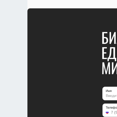
БИ
ЕД
М
Имя
Телефо