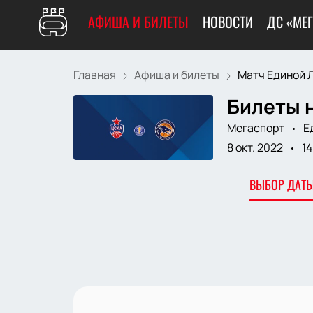
АФИША И БИЛЕТЫ
НОВОСТИ
ДС «МЕ
Главная
Афиша и билеты
Матч Единой Л
Билеты н
Мегаспорт
Е
8 окт. 2022
14
ВЫБОР ДАТЫ