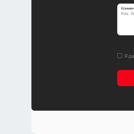
Коммен
Я д