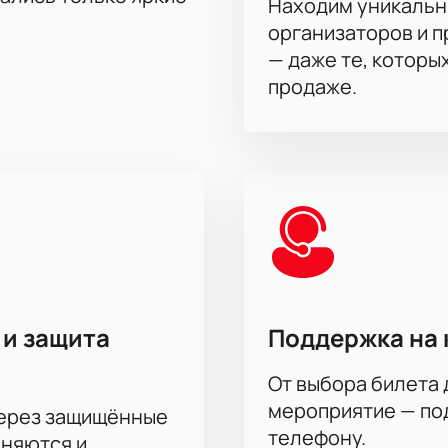
Находим уникальн
организаторов и 
— даже те, которы
продаже.
 и защита
Поддержка на 
От выбора билета 
мероприятие — под
через защищённые
телефону.
аняются и