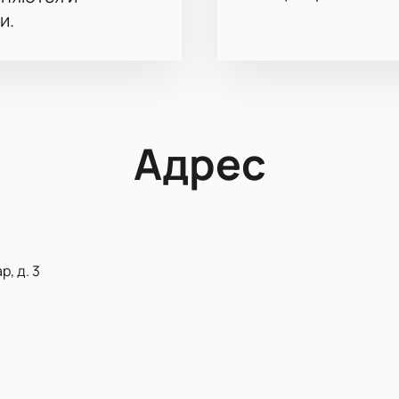
и.
Адрес
, д. 3