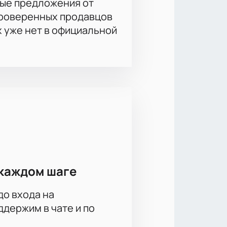
ые предложения от
проверенных продавцов
х уже нет в официальной
каждом шаге
до входа на
держим в чате и по