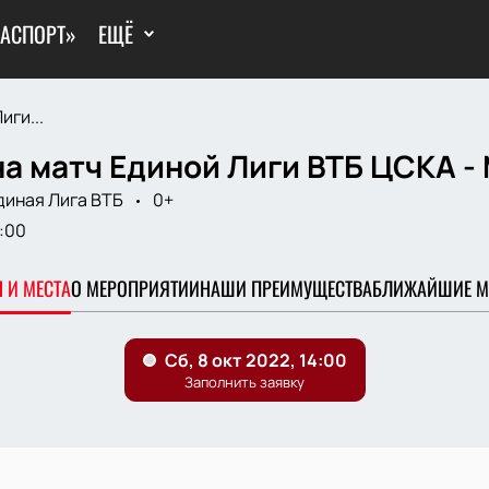
ГАСПОРТ»
ЕЩЁ
иги...
а матч Единой Лиги ВТБ ЦСКА -
диная Лига ВТБ
0+
:00
 И МЕСТА
О МЕРОПРИЯТИИ
НАШИ ПРЕИМУЩЕСТВА
БЛИЖАЙШИЕ М