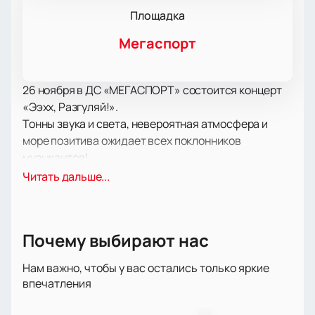
Площадка
Мегаспорт
26 ноября в ДС «МЕГАСПОРТ» состоится концерт
«Ээхх, Разгуляй!».
Тонны звука и света, невероятная атмосфера и
море позитива ожидает всех поклонников
музыкантов!
В концертную программу вошли как старые,
Читать дальше...
известные и любимые многими поклонниками
композиции, так и самые свежие работы, которые
вы впервые услышите на концерте. У вас будет
Почему выбирают нас
уникальная возможность услышать новые треки в
числе первых!
Нам важно, чтобы у вас остались только яркие
Самое передовое световое и звуковое
впечатления
оборудование позволит вам отчетливо услышать
каждый аккорд и рассмотреть любимых артистов в