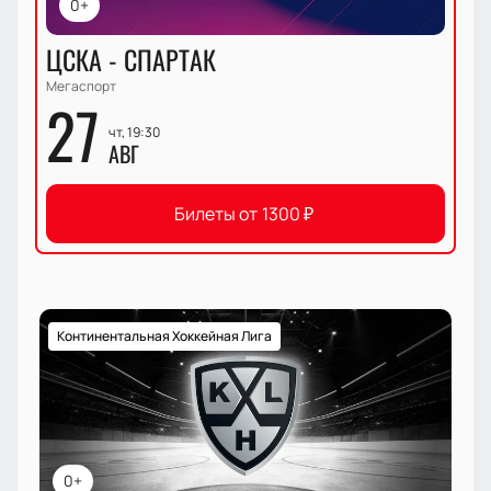
0+
ЦСКА - СПАРТАК
Мегаспорт
27
чт, 19:30
АВГ
Билеты от
1300
₽
Континентальная Хоккейная Лига
0+