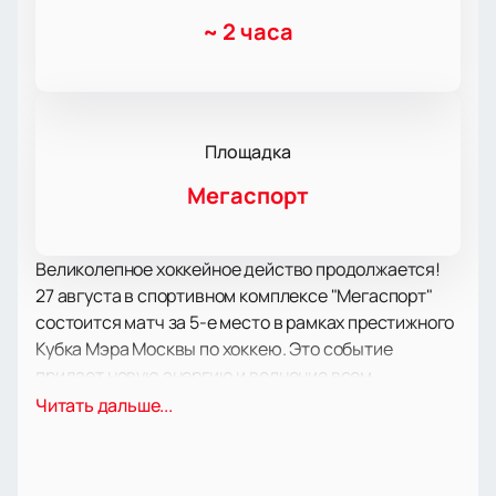
~
2 часа
Площадка
Мегаспорт
Великолепное хоккейное действо продолжается!
27 августа в спортивном комплексе "Мегаспорт"
состоится матч за 5-е место в рамках престижного
Кубка Мэра Москвы по хоккею. Это событие
придает новую энергию и волнение всем
поклонникам этой прекрасной игры, и предлагает
Читать дальше...
уникальную возможность насладиться
противостоянием сильных команд.
Кубок Мэра Москвы - это не только поиск