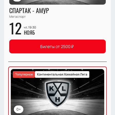
СПАРТАК - АМУР
Мегаспорт
12
чт, 19:30
НОЯБ
Билеты от
2500
₽
Популярное
Континентальная Хоккейная Лига
0+