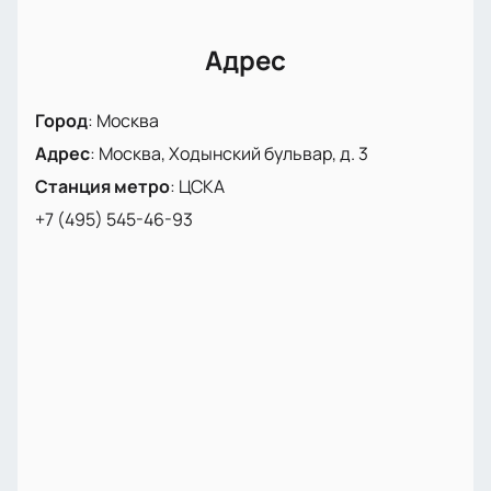
частью этого незабываемого события, и купите
билеты на нашем сайте уже сегодня. Концерт
HammAli & Navai в «Мегаспорте» обещает стать
Адрес
ярким событием весны, которое подарит вам море
положительных эмоций и впечатлений.
Город
:
Москва
Адрес
:
Москва, Ходынский бульвар, д. 3
Станция метро
:
ЦСКА
+7 (495) 545-46-93