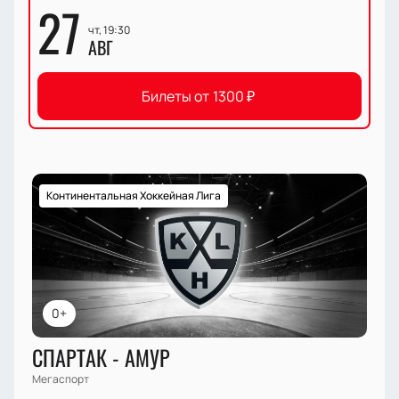
27
чт, 19:30
АВГ
Билеты от
1300
₽
Континентальная Хоккейная Лига
0+
СПАРТАК - АМУР
Мегаспорт