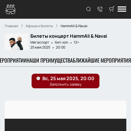
Главная
Афиша и билеты
HammAli & Navai
Билеты концерт HammAli & Navai
Мегаспорт
Хип-хоп
12+
25 мая 2025
20:00
МЕРОПРИЯТИИ
НАШИ ПРЕИМУЩЕСТВА
БЛИЖАЙШИЕ МЕРОПРИЯТИЯ