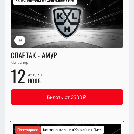
Континентальная Хоккейная Лига
0+
СПАРТАК - АМУР
Мегаспорт
12
чт, 19:30
НОЯБ
Билеты от
2500
₽
Популярное
Континентальная Хоккейная Лига