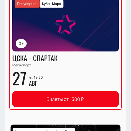
Популярное
Кубок Мэра
0+
ЦСКА - СПАРТАК
Мегаспорт
27
чт, 19:30
АВГ
Билеты от
1300
₽