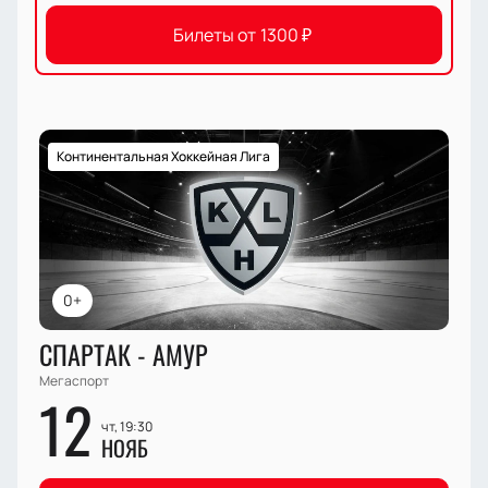
Билеты от
1300
₽
Континентальная Хоккейная Лига
0+
СПАРТАК - АМУР
Мегаспорт
12
чт, 19:30
НОЯБ