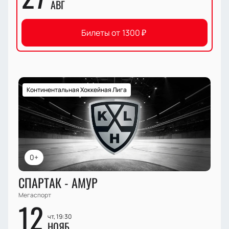
АВГ
Билеты от
1300
₽
Континентальная Хоккейная Лига
0+
СПАРТАК - АМУР
Мегаспорт
12
чт, 19:30
НОЯБ