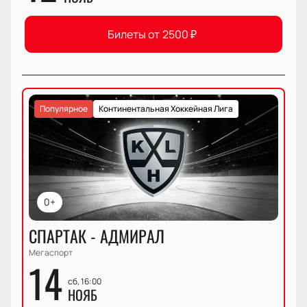
Билеты от
2500
₽
Популярное
Континентальная Хоккейная Лига
0+
СПАРТАК - АДМИРАЛ
Мегаспорт
14
сб, 16:00
НОЯБ