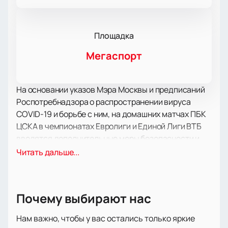
Площадка
Мегаспорт
На основании указов Мэра Москвы и предписаний
Роспотребнадзора о распространении вируса
COVID-19 и борьбе с ним, на домашних матчах ПБК
ЦСКА в чемпионатах Евролиги и Единой Лиги ВТБ
вводятся дополнительные меры безопасности и
правила посещения:
Читать дальше...
на входе в спорткомплекс вводится
обязательное прохождение бесконтактной
термометрии тела, и на матчи не допускаются
Почему выбирают нас
зрители с температурой 37 градусов по
Цельсию и более (не является причиной для
Нам важно, чтобы у вас остались только яркие
возврата билетов)