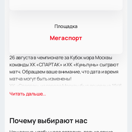
Площадка
Мегаспорт
26 августа в чемпионате за Кубок мэра Москвы
команды ХК «СПАРТАК» и ХК «Куньлунь» сыграют
матч. Обращаем ваше внимание, что дата и время
матча могут быть изменены!
ХК «Спартак» из города Москвы был основан в 1946
году. В Высшей лиге команда показала блестящий
Читать дальше...
результат за сезон 2000/2001. В 2007 году команда
получила Кубок Спартака. В 2009 и 2015 годах
хоккеисты стали обладателями Кубка Мэра
Почему выбирают нас
Москвы. 2018 год принёс хоккеистам Кубок УГМК, а
2019 год - Mountfield Cup. ХК дважды оказывался