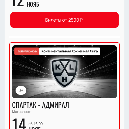
НОЯБ
Билеты от
2500
₽
Популярное
Континентальная Хоккейная Лига
0+
СПАРТАК - АДМИРАЛ
Мегаспорт
14
сб, 16:00