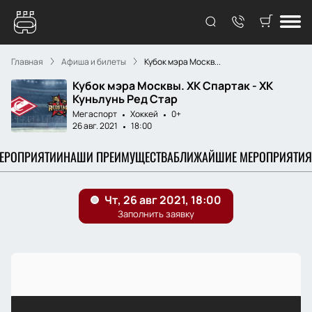
Главная
Афиша и билеты
Кубок мэра Москв...
Кубок мэра Москвы. ХК Спартак - ХК
Куньлунь Ред Стар
Мегаспорт
Хоккей
0+
26 авг. 2021
18:00
МЕРОПРИЯТИИ
НАШИ ПРЕИМУЩЕСТВА
БЛИЖАЙШИЕ МЕРОПРИЯТИЯ