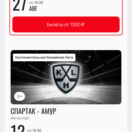
27
чт, 19:30
АВГ
Билеты от
1300
₽
Континентальная Хоккейная Лига
0+
СПАРТАК - АМУР
Мегаспорт
12
чт, 19:30