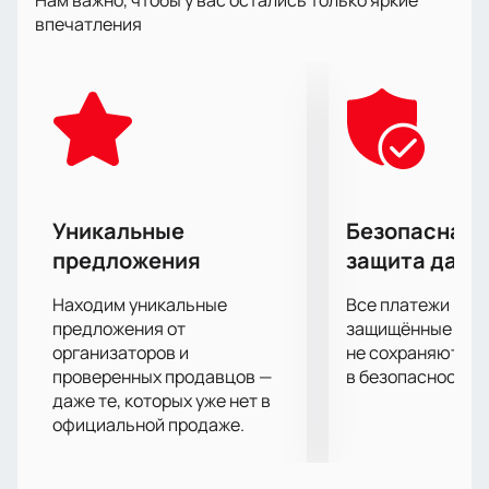
Нам важно, чтобы у вас остались только яркие
на втором месте в борьбе за Кубок европейских
впечатления
чемпионов в 1970 и 1977 годах и является
пятикратным чемпионом Кубка Шпенглера: в 1980,
1981, 1985, 1989 и 1990 годах.
ХК «Куньлунь Ред Стар» - профессиональный
хоккейный клуб, представляющий КНР, Пекин.
Команда была образована в 2016 году и уже успела
заслужить репутацию в Континентальной
хоккейной лиге. 18 февраля 2017 года «Куньлунь»
Уникальные
Безопасная 
впервые вышел в плей-офф. В время пандемии
предложения
защита данн
дважды матчи чемпионата 2019/2020 «Куньлунь»
были перенесены в Москву и Новосибирск.
Находим уникальные
Все платежи про
Купить билеты на матч «СПАРТАК» - «Куньлунь» вы
предложения от
защищённые шлю
можете на нашем сайте. Спешите, количество мест
организаторов и
не сохраняются 
проверенных продавцов —
в безопасности.
на трибунах ограничено!
даже те, которых уже нет в
официальной продаже.