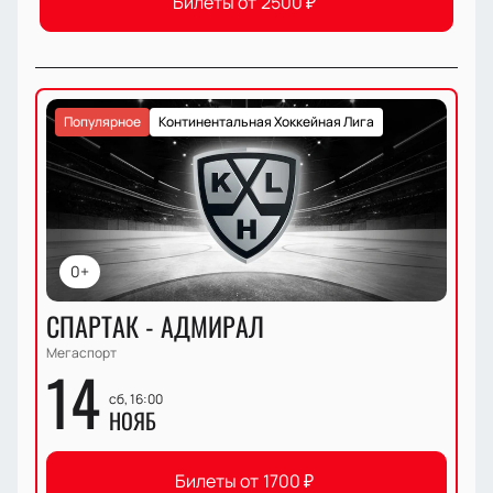
Билеты от
2500
₽
Популярное
Континентальная Хоккейная Лига
0+
СПАРТАК - АДМИРАЛ
Мегаспорт
14
сб, 16:00
НОЯБ
Билеты от
1700
₽