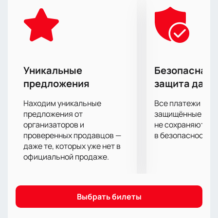
добрались до финала Кубка Надежды в 2013 году.
«Динамо» из города Москва был основан
достаточно давно- 22 ноября 1946 года. Клуб
множество раз одерживал победу в значительных
мероприятиях страны. Хоккеисты неоднократно
становились лидерами ледяной арены, оставляя
Уникальные
Безопасная 
позади многочисленных соперников как в России,
предложения
защита данн
так и за её пределами.
Чем же закончится встреча этих команд? Узнайте
Находим уникальные
Все платежи про
первыми!
предложения от
защищённые шлю
Купить билеты на матч «Амур» - «Динамо» вы
организаторов и
не сохраняются 
проверенных продавцов —
в безопасности.
можете на нашем сайте. Занимайте места и
даже те, которых уже нет в
получайте лучшие эмоции!
официальной продаже.
Выбрать билеты