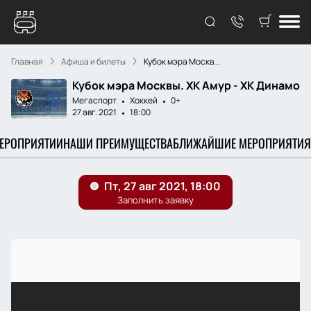
Главная
Афиша и билеты
Кубок мэра Москв...
Кубок мэра Москвы. ХК Амур - ХК Динамо
Мегаспорт
Хоккей
0+
27 авг. 2021
18:00
МЕРОПРИЯТИИ
НАШИ ПРЕИМУЩЕСТВА
БЛИЖАЙШИЕ МЕРОПРИЯТИЯ