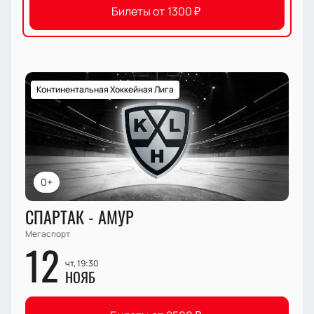
Билеты от
1300
₽
Континентальная Хоккейная Лига
0+
СПАРТАК - АМУР
Мегаспорт
12
чт, 19:30
НОЯБ