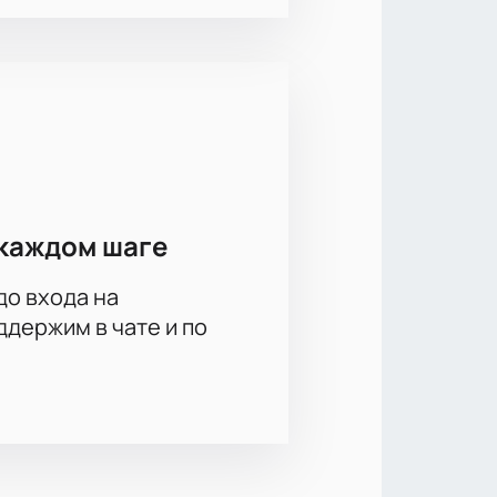
каждом шаге
до входа на
держим в чате и по