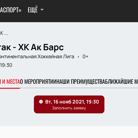
ГАСПОРТ»
ЕЩЁ
 ...
ак - ХК Ак Барс
онтинентальная Хоккейная Лига
0+
19:30
 И МЕСТА
О МЕРОПРИЯТИИ
НАШИ ПРЕИМУЩЕСТВА
БЛИЖАЙШИЕ М