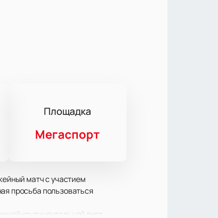
Площадка
Мегаспорт
ккейный матч с участием
ная просьба пользоваться
ижной континентальной лиге.