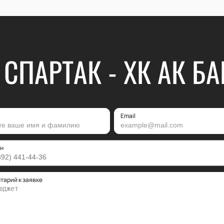
 СПАРТАК - ХК АК БА
Email
н
тарий к заявке