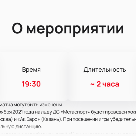
О мероприятии
Время
Длительность
19:30
~
2 часа
матча могут быть изменены.
оября 2021 года на льду ДС «Мегаспорт» будет проведен хо
ква) и «Ак Барс» (Казань). При посещении игры убедитель
альную дистанцию.
да прославленный московский «Спартак» выступает в прест