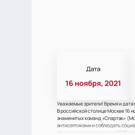
Дата
16 ноября, 2021
Уважаемые зрители! Время и дата 
В российской столице Москве 16 н
знаменитых команд «Спартак» (Мос
антисептиками и соблюдать соци
Начиная с первого сезона 2008 го