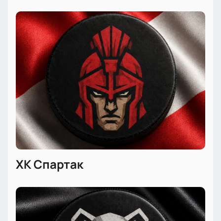
Онлайн-заказ билетов доступен прямо на
сайте;
Для максимального комфорта доступны ВИП-
ложи;
Корпоративным клиентам предоставляем
специальные предложения;
Можно заказать билеты по телефону для
вашего удобства;
Стоимость зависит от выбранной категории
мест;
Вы узнаете цену билетов заранее перед
покупкой;
Сервис гарантирует безопасность оплаты и
ХК Спартак
актуальную информацию о наличии мест.
Не пропустите возможность стать частью
большого спортивного события — оформите заказ
хоккейных билетов онлайн уже сегодня! Узнайте
точное время начала встречи, продолжительность