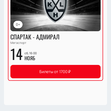
0+
СПАРТАК - АДМИРАЛ
Мегаспорт
14
сб, 16:00
НОЯБ
Билеты от
1700
₽