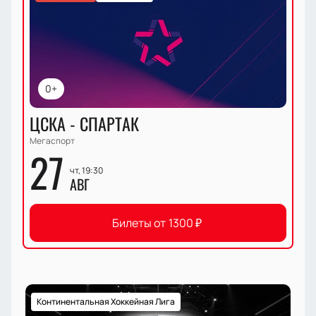
0+
ЦСКА - СПАРТАК
Мегаспорт
27
чт, 19:30
АВГ
Билеты от
1300
₽
Континентальная Хоккейная Лига