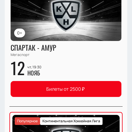
0+
СПАРТАК - АМУР
Мегаспорт
12
чт, 19:30
НОЯБ
Билеты от
2500
₽
Популярное
Континентальная Хоккейная Лига