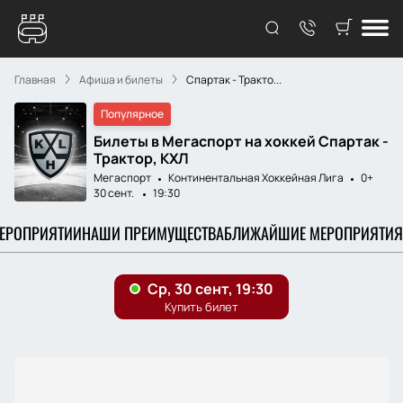
Главная
Афиша и билеты
Спартак - Тракто...
Популярное
Билеты в Мегаспорт на хоккей Спартак -
Трактор, КХЛ
Мегаспорт
Континентальная Хоккейная Лига
0+
30 сент.
19:30
МЕРОПРИЯТИИ
НАШИ ПРЕИМУЩЕСТВА
БЛИЖАЙШИЕ МЕРОПРИЯТИЯ