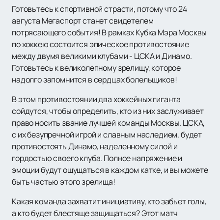
Готовьтесь к спортивной страсти, потому что 24
августа Мегаспорт станет свидетелем
потрясающего события! В рамках Кубка Мэра Москвы
по хоккею состоится эпическое противостояние
между двумя великими клубами - ЦСКА и Динамо.
Готовьтесь к великолепному зрелищу, которое
надолго запомнится в сердцах болельщиков!
В этом противостоянии два хоккейных гиганта
сойдутся, чтобы определить, кто из них заслуживает
право носить звание лучшей команды Москвы. ЦСКА,
с их безупречной игрой и славным наследием, будет
противостоять Динамо, наделенному силой и
гордостью своего клуба. Полное напряжение и
эмоции будут ощущаться в каждом катке, и вы можете
быть частью этого зрелища!
Какая команда захватит инициативу, кто забьет голы,
а кто будет блестяще защищаться? Этот матч