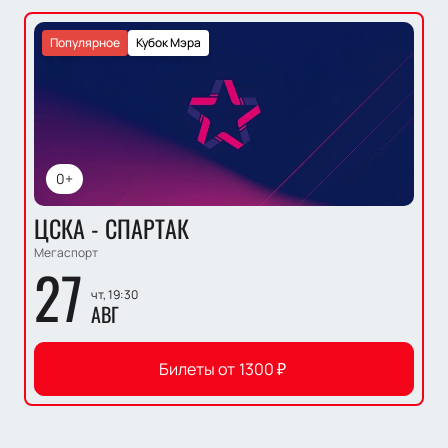
Популярное
Кубок Мэра
0+
ЦСКА - СПАРТАК
Мегаспорт
27
чт, 19:30
АВГ
Билеты от
1300
₽