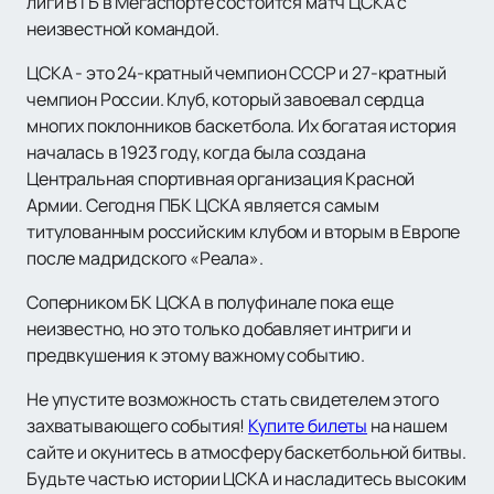
лиги ВТБ в Мегаспорте состоится матч ЦСКА с
неизвестной командой.
ЦСКА - это 24-кратный чемпион СССР и 27-кратный
чемпион России. Клуб, который завоевал сердца
многих поклонников баскетбола. Их богатая история
началась в 1923 году, когда была создана
Центральная спортивная организация Красной
Армии. Сегодня ПБК ЦСКА является самым
титулованным российским клубом и вторым в Европе
после мадридского «Реала».
Соперником БК ЦСКА в полуфинале пока еще
неизвестно, но это только добавляет интриги и
предвкушения к этому важному событию.
Не упустите возможность стать свидетелем этого
захватывающего события!
Купите билеты
на нашем
сайте и окунитесь в атмосферу баскетбольной битвы.
Будьте частью истории ЦСКА и насладитесь высоким