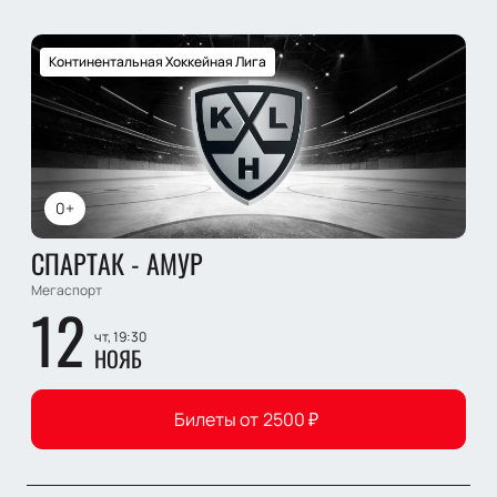
Континентальная Хоккейная Лига
0+
СПАРТАК - АМУР
Мегаспорт
12
чт, 19:30
НОЯБ
Билеты от
2500
₽