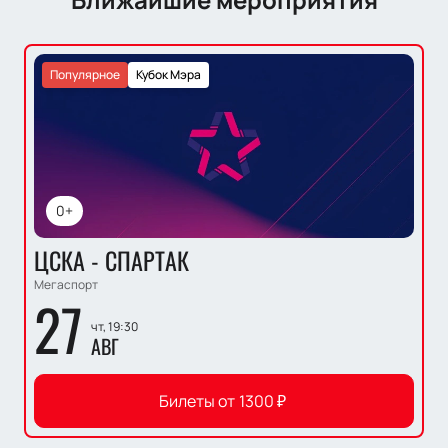
Популярное
Кубок Мэра
0+
ЦСКА - СПАРТАК
Мегаспорт
27
чт, 19:30
АВГ
Билеты от
1300
₽