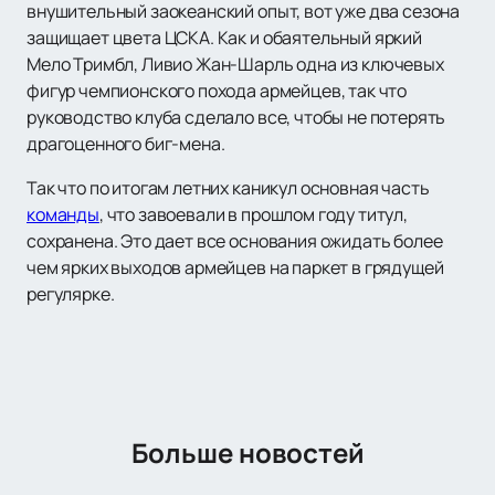
внушительный заокеанский опыт, вот уже два сезона
защищает цвета ЦСКА. Как и обаятельный яркий
Мело Тримбл, Ливио Жан-Шарль одна из ключевых
фигур чемпионского похода армейцев, так что
руководство клуба сделало все, чтобы не потерять
драгоценного биг-мена.
Так что по итогам летних каникул основная часть
команды
, что завоевали в прошлом году титул,
сохранена. Это дает все основания ожидать более
чем ярких выходов армейцев на паркет в грядущей
регулярке.
Больше новостей