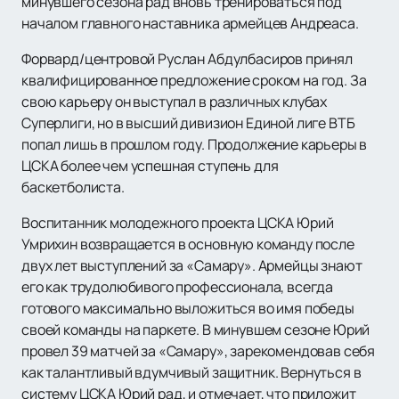
минувшего сезона рад вновь тренироваться под
началом главного наставника армейцев Андреаса.
Форвард/центровой Руслан Абдулбасиров принял
квалифицированное предложение сроком на год. За
свою карьеру он выступал в различных клубах
Суперлиги, но в высший дивизион Единой лиге ВТБ
попал лишь в прошлом году. Продолжение карьеры в
ЦСКА более чем успешная ступень для
баскетболиста.
Воспитанник молодежного проекта ЦСКА Юрий
Умрихин возвращается в основную команду после
двух лет выступлений за «Самару». Армейцы знают
его как трудолюбивого профессионала, всегда
готового максимально выложиться во имя победы
своей команды на паркете. В минувшем сезоне Юрий
провел 39 матчей за «Самару», зарекомендовав себя
как талантливый вдумчивый защитник. Вернуться в
систему ЦСКА Юрий рад, и отмечает, что приложит