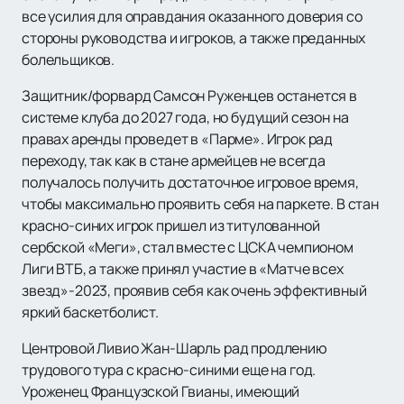
все усилия для оправдания оказанного доверия со
стороны руководства и игроков, а также преданных
болельщиков.
Защитник/форвард Самсон Руженцев останется в
системе клуба до 2027 года, но будущий сезон на
правах аренды проведет в «Парме». Игрок рад
переходу, так как в стане армейцев не всегда
получалось получить достаточное игровое время,
чтобы максимально проявить себя на паркете. В стан
красно-синих игрок пришел из титулованной
сербской «Меги», стал вместе с ЦСКА чемпионом
Лиги ВТБ, а также принял участие в «Матче всех
звезд»-2023, проявив себя как очень эффективный
яркий баскетболист.
Центровой Ливио Жан-Шарль рад продлению
трудового тура с красно-синими еще на год.
Уроженец Французской Гвианы, имеющий