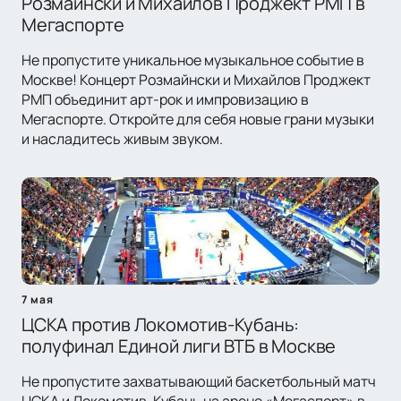
Розмайнски и Михайлов Проджект РМП в
Мегаспорте
Не пропустите уникальное музыкальное событие в
Москве! Концерт Розмайнски и Михайлов Проджект
РМП объединит арт-рок и импровизацию в
Мегаспорте. Откройте для себя новые грани музыки
и насладитесь живым звуком.
7 мая
ЦСКА против Локомотив-Кубань:
полуфинал Единой лиги ВТБ в Москве
Не пропустите захватывающий баскетбольный матч