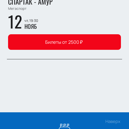
СПАРТАК - АМУР
Мегаспорт
12
чт, 19:30
НОЯБ
Билеты от
2500
₽
Наверх