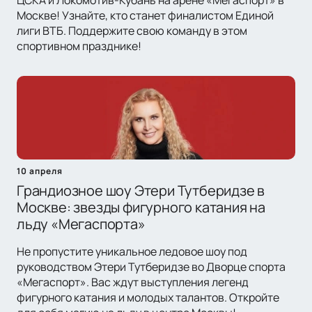
ЦСКА и Локомотив-Кубань на арене «Мегаспорт» в
Москве! Узнайте, кто станет финалистом Единой
лиги ВТБ. Поддержите свою команду в этом
спортивном празднике!
10 апреля
Грандиозное шоу Этери Тутберидзе в
Москве: звезды фигурного катания на
льду «Мегаспорта»
Не пропустите уникальное ледовое шоу под
руководством Этери Тутберидзе во Дворце спорта
«Мегаспорт». Вас ждут выступления легенд
фигурного катания и молодых талантов. Откройте