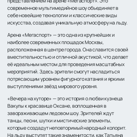
представлением на арене «Мегаспорт». Это
современное мультимедийное шоу объединяет в
себе новейшие технологии и классические виды
искусства, создавая уникальную атмосферу на льду.
Арена «Мегаспорт» — это одна из крупнейших и
наиболее современных площадок Москвы,
расположенная в центре города. Она славится своей
вместительностью и отличной акустикой, что делает
её идеальным местом для проведения масштабных
мероприятий. Здесь зрители смогут насладиться
потрясающим уровнем фигурного катания и яркими
выступлениями звёзд мирового уровня.
«Вечера на хуторе» — это история о любви кузнеца
Вакулы к красавице Оксане, воплощенная в
завораживающем ледовом шоу. Зрителей ждут
танцы, песни, шутки и мистические элементы,
которые создадут неповторимый народный колорит.
На льду выступят такие знаменитости, как Татьяна