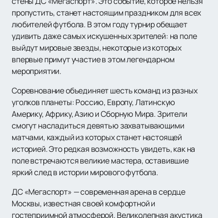
стены ДС «Мегаспорт». Это событие, которое нельзя
пропустить, станет настоящим праздником для всех
любителей футбола. В этом году турнир обещает
удивить даже самых искушенных зрителей: на поле
выйдут мировые звезды, некоторые из которых
впервые примут участие в этом легендарном
мероприятии.
Соревнование объединяет шесть команд из разных
уголков планеты: Россию, Европу, Латинскую
Америку, Африку, Азию и Сборную Мира. Зрители
смогут насладиться девятью захватывающими
матчами, каждый из которых станет настоящей
историей. Это редкая возможность увидеть, как на
поле встречаются великие мастера, оставившие
яркий след в истории мирового футбола.
ДС «Мегаспорт» — современная арена в сердце
Москвы, известная своей комфортной и
гостеприимной атмосферой. Великолепная акустика