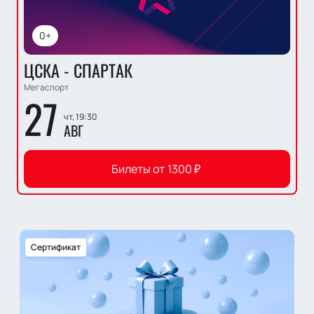
0+
ЦСКА - СПАРТАК
Мегаспорт
27
чт, 19:30
АВГ
Билеты от
1300
₽
Сертификат