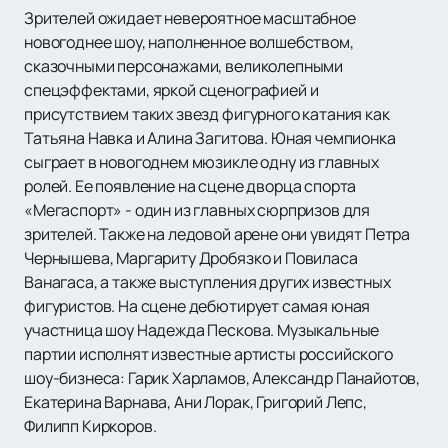
Зрителей ожидает невероятное масштабное
новогоднее шоу, наполненное волшебством,
сказочными персонажами, великолепными
спецэффектами, яркой сценографией и
присутствием таких звезд фигурного катания как
Татьяна Навка и Алина Загитова. Юная чемпионка
сыграет в новогоднем мюзикле одну из главных
ролей. Ее появление на сцене дворца спорта
«Мегаспорт» - один из главных сюрпризов для
зрителей. Также на ледовой арене они увидят Петра
Чернышева, Маргариту Дробязко и Повиласа
Ванагаса, а также выступления других известных
фигуристов. На сцене дебютирует самая юная
участница шоу Надежда Пескова. Музыкальные
партии исполнят известные артисты российского
шоу-бизнеса: Гарик Харламов, Александр Панайотов,
Екатерина Варнава, Ани Лорак, Григорий Лепс,
Филипп Киркоров.