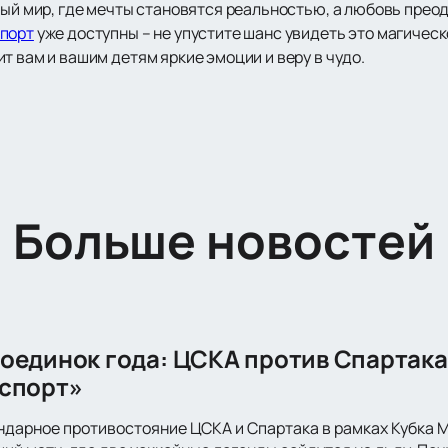
ный мир, где мечты становятся реальностью, а любовь прео
спорт
уже доступны – не упустите шанс увидеть это магичес
т вам и вашим детям яркие эмоции и веру в чудо.
Больше новостей
оединок года: ЦСКА против Спартака
спорт»
ндарное противостояние ЦСКА и Спартака в рамках Кубка 