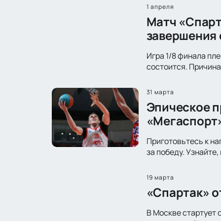
1 апреля
Матч «Спарт
завершения 
Игра 1/8 финала пл
состоится. Причина
31 марта
Эпическое п
«Мегаспорт
Приготовьтесь к на
за победу. Узнайте
19 марта
«Спартак» о
В Москве стартует 