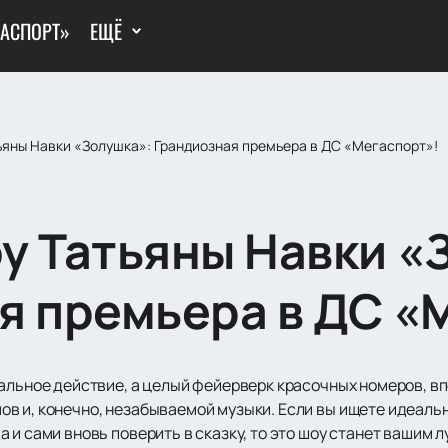
ГАСПОРТ»
ЕЩЁ
ьяны Навки «Золушка»: Грандиозная премьера в ДС «Мегаспорт»!
у Татьяны Навки «
я премьера в ДС «
ральное действие, а целый фейерверк красочных номеров, 
в и, конечно, незабываемой музыки. Если вы ищете идеаль
 и сами вновь поверить в сказку, то это шоу станет вашим 