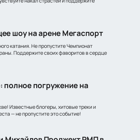
чувствуйте накал страстей и поддержите
ее шоу на арене Мегаспорт
ого катания. Не пропустите Чемпионат
траны. Поддержите своих фаворитов в сердце
: полное погружение на
ве! Известные блогеры, хитовые треки и
ста — не пропустите это событие!
 и Михайлов Проджект РМП в