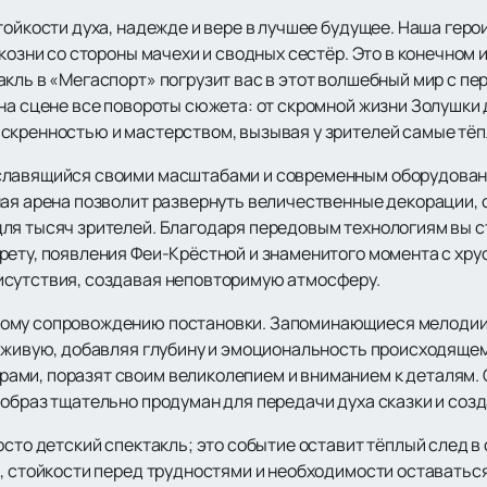
тойкости духа, надежде и вере в лучшее будущее. Наша геро
козни со стороны мачехи и сводных сестёр. Это в конечном и
акль в «Мегаспорт» погрузит вас в этот волшебный мир с п
на сцене все повороты сюжета: от скромной жизни Золушки 
скренностью и мастерством, вызывая у зрителей самые тёп
славящийся своими масштабами и современным оборудован
ная арена позволит развернуть величественные декорации
ля тысяч зрителей. Благодаря передовым технологиям вы 
рету, появления Феи-Крёстной и знаменитого момента с хру
исутствия, создавая неповторимую атмосферу.
ому сопровождению постановки. Запоминающиеся мелодии 
 вживую, добавляя глубину и эмоциональность происходяще
ми, поразят своим великолепием и вниманием к деталям. 
 образ тщательно продуман для передачи духа сказки и соз
осто детский спектакль; это событие оставит тёплый след в
я, стойкости перед трудностями и необходимости оставатьс