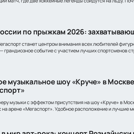
ий матч, где две хоккейные легенды сойдутся на льду. По
оссии по прыжкам 2026: захватывающ
Мегаспорт станет центром внимания всех любителей фигурн
— грандиозное событие с участием лучших спортсменов с
е музыкальное шоу «Круче» в Москве
спорт»
еру музыки с эффектом присутствия на шоу «Круче» в Моск
с на арене «Мегаспорт». Удобное расположение и лучшие ме
 в мир арт-рока: концерт Розмайнски