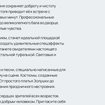
иня сохраняет доброту и чистоту
тоге приводит её к встрече с
ервых минут. Профессиональные
до великолепного бала во дворце.
лые чувства.
ием, станет идеальной площадкой
, создать удивительные спецэффекты
станете свидетелями настоящего
стальной туфелькой. Световые и
и песни, специально написанные для
му на сцене. Костюмы, созданные
От простого платья Золушки до
дания праздничного настроения.
 сердцах зрителей всех возрастов.
я добрым человеком. Пригласите себя