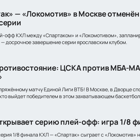
ак» — «Локомотив» в Москве отменён
серии
ей-офф КХЛ между «Спартаком» и «Локомотивом», запланир
 — досрочное завершение серии ярославским клубом.
ротивостояние: ЦСКА против МБА-МА
»
пряжённому матчу Единой Лиги ВТБ! В Москве, в Дворце с
, кто выйдет победителем в этом захватывающем баскетбо
ткрывает серию плей-офф: игра 1/8 ф
серия 1/8 финала КХЛ — «Спартак» сыграет с «Локомотив» 