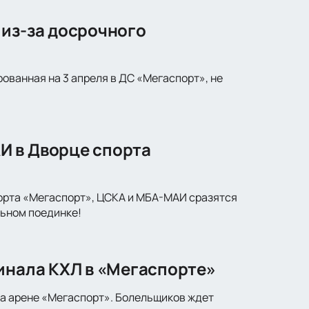
 из-за досрочного
ованная на 3 апреля в ДС «Мегаспорт», не
И в Дворце спорта
порта «Мегаспорт», ЦСКА и МБА-МАИ сразятся
льном поединке!
инала КХЛ в «Мегаспорте»
на арене «Мегаспорт». Болельщиков ждет