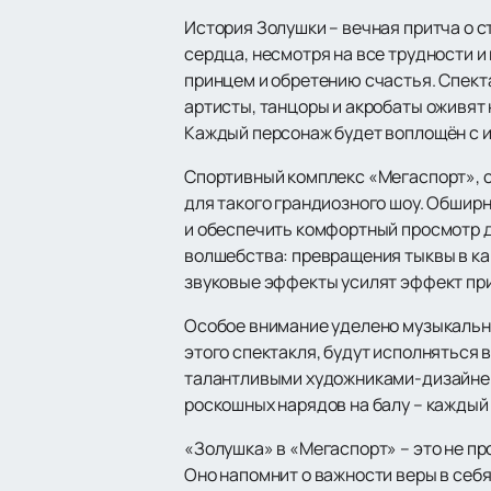
История Золушки – вечная притча о с
сердца, несмотря на все трудности и 
принцем и обретению счастья. Спект
артисты, танцоры и акробаты оживят 
Каждый персонаж будет воплощён с и
Спортивный комплекс «Мегаспорт», 
для такого грандиозного шоу. Обшир
и обеспечить комфортный просмотр д
волшебства: превращения тыквы в ка
звуковые эффекты усилят эффект пр
Особое внимание уделено музыкальн
этого спектакля, будут исполняться
талантливыми художниками-дизайнера
роскошных нарядов на балу – каждый
«Золушка» в «Мегаспорт» – это не пр
Оно напомнит о важности веры в себ