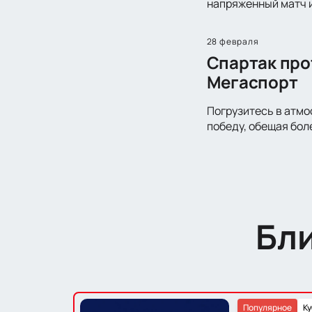
напряженный матч и
28 февраля
Спартак про
Мегаспорт
Погрузитесь в атмо
победу, обещая бол
Бл
Популярное
Ку