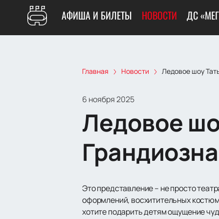
АФИША И БИЛЕТЫ
НОВОСТИ
ДС «МЕ
Главная
Новости
Ледовое шоу Тат
6 ноября 2025
Ледовое шо
Грандиозна
Это представление – не просто теат
оформлений, восхитительных костюмо
хотите подарить детям ощущение чуда