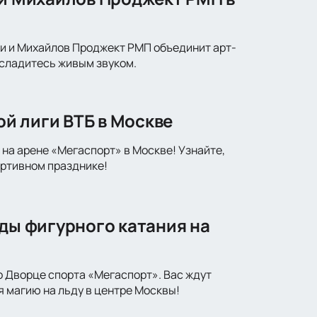
ки и Михайлов Проджект РМП объединит арт-
асладитесь живым звуком.
й лиги ВТБ в Москве
на арене «Мегаспорт» в Москве! Узнайте,
ортивном празднике!
зды фигурного катания на
о Дворце спорта «Мегаспорт». Вас ждут
я магию на льду в центре Москвы!