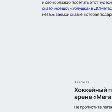
и своих близких посетить этот чудес
сказочное шоу «Золушка» в ДС Мега
незабываемой сказке, которая подари
3 августа
Хоккейный п
арене «Мега
Не пропустите леге