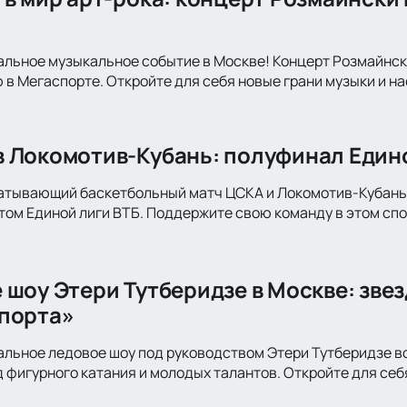
альное музыкальное событие в Москве! Концерт Розмайнс
 в Мегаспорте. Откройте для себя новые грани музыки и н
 Локомотив-Кубань: полуфинал Едино
атывающий баскетбольный матч ЦСКА и Локомотив-Кубань 
том Единой лиги ВТБ. Поддержите свою команду в этом сп
 шоу Этери Тутберидзе в Москве: зве
порта»
альное ледовое шоу под руководством Этери Тутберидзе в
 фигурного катания и молодых талантов. Откройте для себ