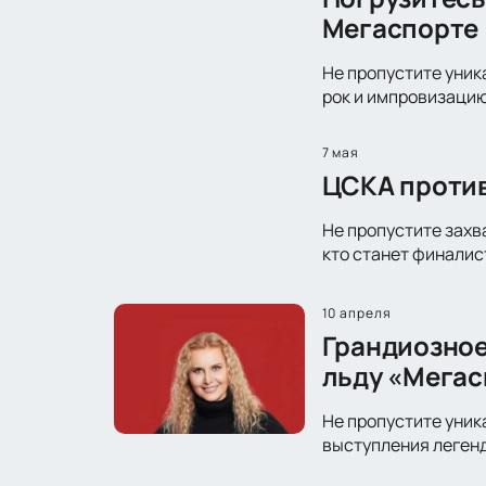
Мегаспорте
Не пропустите уник
рок и импровизацию
7 мая
ЦСКА против
Не пропустите захв
кто станет финалис
10 апреля
Грандиозное
льду «Мегас
Не пропустите уник
выступления легенд