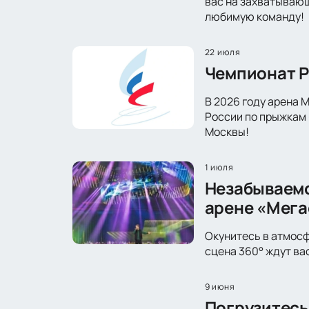
вас на захватывающ
любимую команду!
22 июля
Чемпионат Р
В 2026 году арена 
России по прыжкам 
Москвы!
1 июля
Незабываемо
арене «Мега
Окунитесь в атмосф
сцена 360° ждут ва
9 июня
Погрузитесь