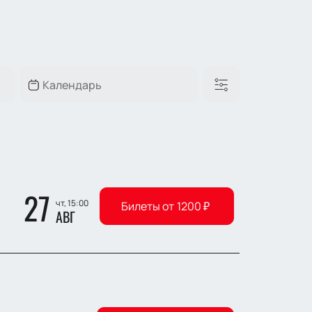
27
чт, 15:00
Билеты от
1200
₽
АВГ