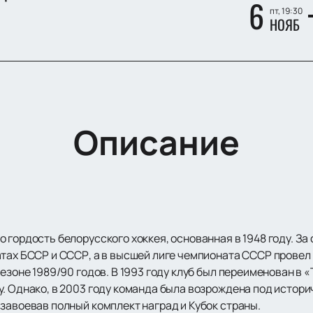
6
пт, 19:30
НОЯБ
Описание
о гордость белорусского хоккея, основанная в 1948 году. 
тах БССР и СССР, а в высшей лиге чемпионата СССР провел 
езоне 1989/90 годов. В 1993 году клуб был переименован в 
у. Однако, в 2003 году команда была возрождена под истор
завоевав полный комплект наград и Кубок страны.