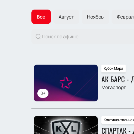
Все
Август
Ноябрь
Феврал
Кубок Мэра
АК БАРС -
Мегаспорт
0+
Континентальная
СПАРТАК -