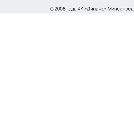
С 2008 года ХК «Динамо» Минск пред
выходил в плей-офф Кубка Гагарина. 
процессе формирования новой команд
руководство ФХРБ приняло решение с
тысячной «Минск-Арены», КХЛ разре
Для истинных фанатов и любителей х
предлагаем удобный и быстрый спос
команды. Кроме того, на нашем сайте
игры.
Присоединяйтесь к тысячам болельщ
событий. Ваше участие и поддержка —