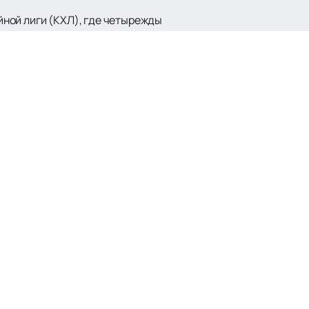
ной лиги (КХЛ), где четырежды
стия в КХЛ 26 марта 2008 года. В
ан» и «Минские зубры», но
ия, до введения в строй 15-
орта.
на матчи ХК «Динамо» Минск. Мы
хватывающими играми любимой
тобы не пропустить ни одной важной
ью захватывающих хоккейных