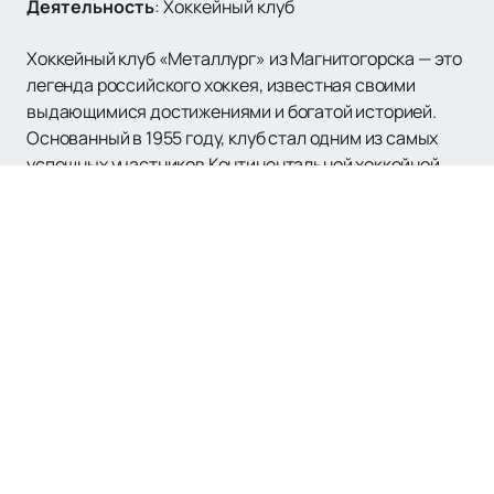
Деятельность
:
Хоккейный клуб
Хоккейный клуб «Металлург» из Магнитогорска — это
легенда российского хоккея, известная своими
выдающимися достижениями и богатой историей.
Основанный в 1955 году, клуб стал одним из самых
успешных участников Континентальной хоккейной
лиги, завоевав шесть чемпионских титулов России и
трижды став обладателем Кубка Гагарина.
«Металлург» выступает в дивизионе Харламова
Восточной конференции и проводит домашние матчи
на «Арене Металлург», которая вмещает 7704
зрителя.
Клубные цвета «Металлурга» — красный, белый и
синий, символизируют стойкость и решимость
команды. Принципиальный соперник клуба —
челябинский «Трактор», с которым они регулярно
встречаются в напряженных матчах «уральского