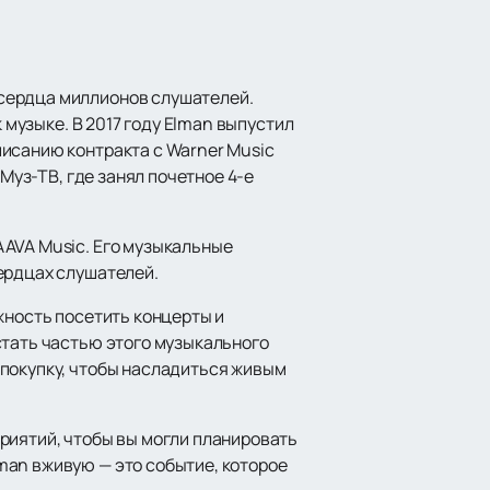
сердца миллионов слушателей.
 музыке. В 2017 году Elman выпустил
исанию контракта с Warner Music
Муз-ТВ, где занял почетное 4-е
AAVA Music. Его музыкальные
ердцах слушателей.
жность посетить концерты и
стать частью этого музыкального
 покупку, чтобы насладиться живым
риятий, чтобы вы могли планировать
man вживую — это событие, которое