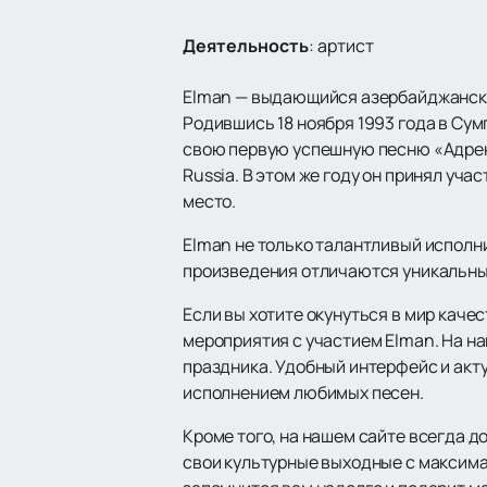
Деятельность
:
артист
Elman — выдающийся азербайджански
Родившись 18 ноября 1993 года в Сумг
свою первую успешную песню «Адрена
Russia. В этом же году он принял уча
место.
Elman не только талантливый исполн
произведения отличаются уникальным
Если вы хотите окунуться в мир каче
мероприятия с участием Elman. На н
праздника. Удобный интерфейс и акт
исполнением любимых песен.
Кроме того, на нашем сайте всегда 
свои культурные выходные с максима