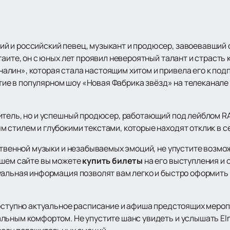
й и российский певец, музыкант и продюсер, завоевавший 
аите, он с юных лет проявил невероятный талант и страсть к
лин», которая стала настоящим хитом и привела его к подп
стие в популярном шоу «Новая Фабрика звёзд» на телеканале 
итель, но и успешный продюсер, работающий под лейблом R
 стилем и глубокими текстами, которые находят отклик в с
ственной музыки и незабываемых эмоций, не упустите возмо
ашем сайте вы можете
купить билеты
на его выступления и 
уальная информация позволят вам легко и быстро оформить
доступно актуальное расписание и афиша предстоящих мероп
льным комфортом. Не упустите шанс увидеть и услышать El