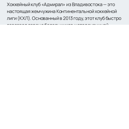
Хоккейный клуб «Адмирал» из Владивостока — это
настоящая жемчужина Континентальной хоккейной
лиги (КХЛ). Основанный в 2013 году, этот клуб быстро
завоевал сердца болельщиков и стал значимой
силой в дивизионе Чернышева восточной
конференции. Первый матч «моряков» состоялся 6
сентября 2013 года, когда они одолели «Амур» из
Хабаровска в серии буллитов со счетом 4:3. С тех пор
команда не раз демонстрировала свою мощь и
мастерство, выходя в плей-офф четыре раза,
последний из которых был в сезоне 2022/2023.
ХК «Адмирал» славится своей уникальной
атмосферой на матчах. Зал всегда полон страстных
фанатов, которые активно поддерживают своих
любимцев, сопровождая каждое действие команды
возгласами и аплодисментами. Эта поддержка
создает неповторимую атмосферу, которая
вдохновляет хоккеистов на новые победы.