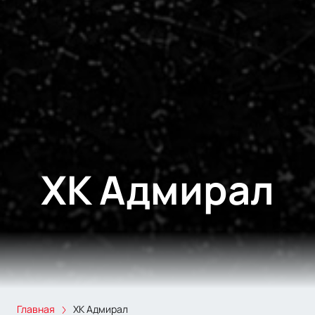
ХК Адмирал
Главная
ХК Адмирал