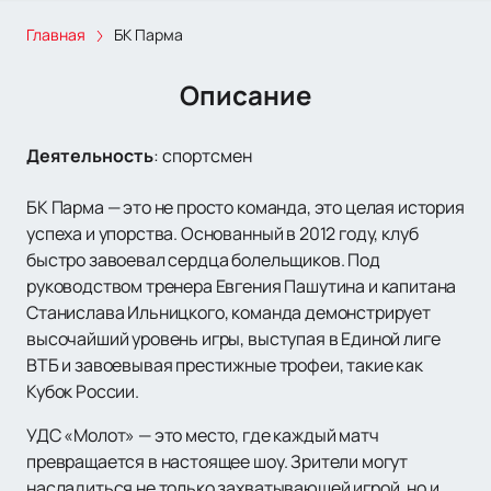
Главная
БК Парма
Описание
Деятельность
:
спортсмен
БК Парма — это не просто команда, это целая история
успеха и упорства. Основанный в 2012 году, клуб
быстро завоевал сердца болельщиков. Под
руководством тренера Евгения Пашутина и капитана
Станислава Ильницкого, команда демонстрирует
высочайший уровень игры, выступая в Единой лиге
ВТБ и завоевывая престижные трофеи, такие как
Кубок России.
УДС «Молот» — это место, где каждый матч
превращается в настоящее шоу. Зрители могут
насладиться не только захватывающей игрой, но и