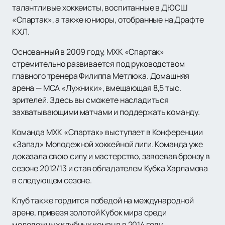
талантливые хоккеисты, воспитанные в ДЮСШ
«Спартак», а также юниоры, отобранные на Драфте
КХЛ.
Основанный в 2009 году, МХК «Спартак»
стремительно развивается под руководством
главного тренера Филиппа Метлюка. Домашняя
арена — МСА «Лужники», вмещающая 8,5 тыс.
зрителей. Здесь вы сможете насладиться
захватывающими матчами и поддержать команду.
Команда МХК «Спартак» выступает в Конференции
«Запад» Молодежной хоккейной лиги. Команда уже
доказала свою силу и мастерство, завоевав бронзу в
сезоне 2012/13 и став обладателем Кубка Харламова
в следующем сезоне.
Клуб также гордится победой на международной
арене, привезя золотой Кубок мира среди
молодежных клубных команд в 2014 году.