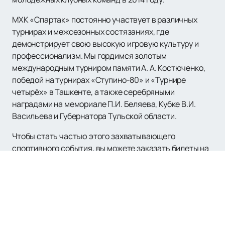
МХК «Спартак» постоянно участвует в различных
турнирах и межсезонных состязаниях, где
демонстрирует свою высокую игровую культуру и
профессионализм. Мы гордимся золотым
международным турниром памяти А. А. Костюченко,
победой на турнирах «Ступино-80» и «Турнире
четырёх» в Ташкенте, а также серебряными
наградами на мемориале П.И. Беляева, Кубке В.И.
Васильева и Губернатора Тульской области.
Чтобы стать частью этого захватывающего
спортивного события, вы можете заказать билеты на
нашем сайте. Это легко и быстро! На нашем сайте вы
также можете ознакомиться с расписанием и афишей
мероприятий, в которых участвует МХК «Спартак».
Покупайте билеты
и окунитесь в мир хоккея вместе!