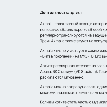
Деятельность
:
артист
Akmal — талантливый певец и автор-
полюшку», «Вдоль дорог», «В моей кр
регулярно транслируются на ведущих 
Треки Akmal'а также звучат на попу
Akmal активно участвует в самых изве
«Битва поколений» на МУЗ-ТВ. Его вы
Артист регулярно выступает на главн
Арена, ВК Стадиум (VK Stadium), Пар
раскупаются мгновенно.
Akmal'а можно по праву назвать одн
многомиллионные стримы и важные д
Если вы хотите стать частью музыка