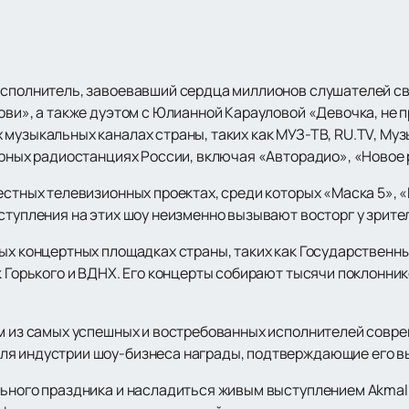
исполнитель, завоевавший сердца миллионов слушателей св
ови», а также дуэтом с Юлианной Карауловой «Девочка, не 
музыкальных каналах страны, таких как МУЗ-ТВ, RU.TV, Музы
лярных радиостанциях России, включая «Авторадио», «Новое
стных телевизионных проектах, среди которых «Маска 5», «Го
ступления на этих шоу неизменно вызывают восторг у зрите
ых концертных площадках страны, таких как Государственны
к Горького и ВДНХ. Его концерты собирают тысячи поклонник
им из самых успешных и востребованных исполнителей совре
ля индустрии шоу-бизнеса награды, подтверждающие его в
льного праздника и насладиться живым выступлением Akmal