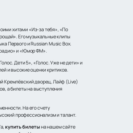
оими хитами «Из-за тебя», «По
прощай». Его музыкальные клипы
ка Первого и Russian Music Box.
 радио» и «Юмор ФМ».
лос. Дети 5», «Голос. Уже не дети» и
лей и высокие оценки критиков.
й Кремлёвский дворец, Лайф (Live)
ов, а билеты на выступления
менности. На его счету
ысокий профессионализм и талант.
'а,
купить билеты
на нашем сайте