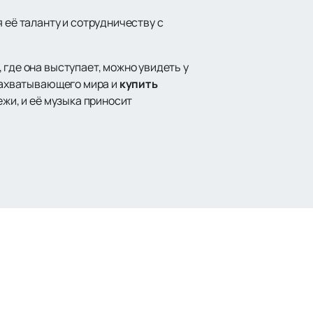
 её таланту и сотрудничеству с
 где она выступает, можно увидеть у
 захватывающего мира и
купить
ежи, и её музыка приносит