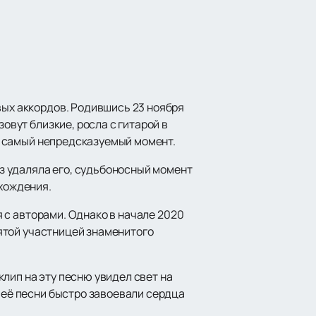
вых аккордов. Родившись 23 ноября
овут близкие, росла с гитарой в
 в самый непредсказуемый момент.
аз удаляла его, судьбоносный момент
схождения.
я с авторами. Однако в начале 2020
 пятой участницей знаменитого
лип на эту песню увидел свет на
и её песни быстро завоевали сердца