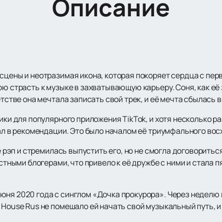
Описание
сцены и неотразимая икона, которая покоряет сердца с пер
ю страсть к музыке в захватывающую карьеру. Соня, как её з
детстве она мечтала записать свой трек, и её мечта сбылась
лики для популярного приложения TikTok, и хотя несколько р
пал в рекомендации. Это было началом её триумфального во
ле рэп и стремилась выпустить его, но не смогла договоритьс
естными блогерами, что привело к её дружбе с ними и стала
ня 2020 года с синглом «Дочка прокурора». Через неделю к
 House Rus не помешало ей начать свой музыкальный путь, 