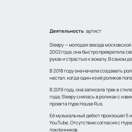
Деятельность
:
артист
Sleepy — молодая звезда московской 
2002 года, она быстро превратила сво
руках и страстью к вокалу. В самом 
В 2018 году она начала создавать ро
настал, когда один из её роликов по
В 2019 году, она записала трек в сти
года, Sleepy снялась в роликах с изв
проекта Hype House Rus.
Её музыкальный дебют произошел 5 ию
YouTube. Отсутствие согласия с Hype
поклонников.