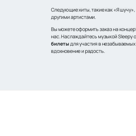
Следующие хиты, такие как «Я шучу»,
другими артистами.
Вы можете оформить заказ на концерт
нас. Наслаждайтесь музыкой Sleepy о
билеты
для участия в незабываемых с
вдохновение и радость.