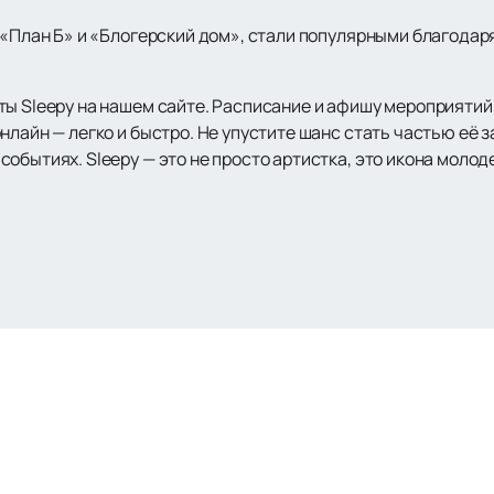
 «План Б» и «Блогерский дом», стали популярными благодаря
ы Sleepy на нашем сайте. Расписание и афишу мероприятий,
нлайн — легко и быстро. Не упустите шанс стать частью её
обытиях. Sleepy — это не просто артистка, это икона молод