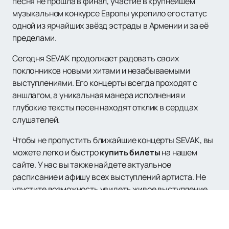
песня не прошла в финал, участие в крупнейшем
музыкальном конкурсе Европы укрепило его статус
одной из ярчайших звёзд эстрады в Армении и за её
пределами.
Сегодня SEVAK продолжает радовать своих
поклонников новыми хитами и незабываемыми
выступлениями. Его концерты всегда проходят с
аншлагом, а уникальная манера исполнения и
глубокие тексты песен находят отклик в сердцах
слушателей.
Чтобы не пропустить ближайшие концерты SEVAK, вы
можете легко и быстро
купить билеты
на нашем
сайте. У нас вы также найдете актуальное
расписание и афишу всех выступлений артиста. Не
упустите возможность увидеть живое выступление
одного из самых талантливых певцов
современности!