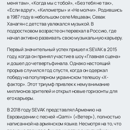
меня там», «Когда мы с тобой», «Без тебя не так»,
«Если вдруг», «Километры» и «Не молчи». Родившись
в 1987 году в небольшом селе Мецаван, Севак
Ханагян с детства увлекался музыкой. В
подростковом возрасте он переехал в Россию, где
начал активно развивать свою музыкальную карьеру.
Первый значительный успех пришел к SEVAK в 2015
году, когда он принял участие в шоу «Главная сцена»
и дошел до четвертьфинала. Однако настоящий
прорыв случился год спустя, когда он одержал
победу на популярном украинском телешоу «Х-
фактор». Этот триумф привлек к нему внимание
миллионов зрителей и открыл новые горизонты для
его карьеры.
В 2018 году SEVAK представлял Армению на
Евровидении с песней «Qami» («Ветер»), полностью
написанной на армянском языке. Несмотря на то, что