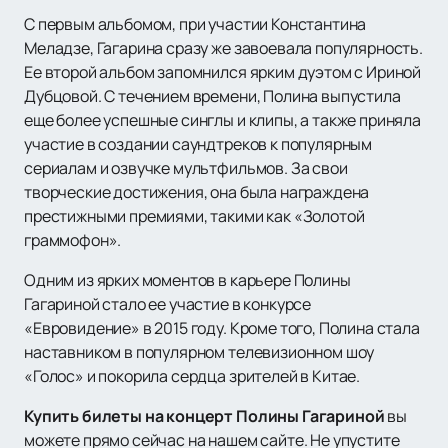
С первым альбомом, при участии Константина
Меладзе, Гагарина сразу же завоевала популярность.
Ее второй альбом запомнился ярким дуэтом с Ириной
Дубцовой. С течением времени, Полина выпустила
еще более успешные синглы и клипы, а также приняла
участие в создании саундтреков к популярным
сериалам и озвучке мультфильмов. За свои
творческие достижения, она была награждена
престижными премиями, такими как «Золотой
граммофон».
Одним из ярких моментов в карьере Полины
Гагариной стало ее участие в конкурсе
«Евровидение» в 2015 году. Кроме того, Полина стала
наставником в популярном телевизионном шоу
«Голос» и покорила сердца зрителей в Китае.
Купить билеты на концерт Полины Гагариной
вы
можете прямо сейчас на нашем сайте. Не упустите