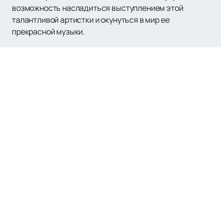
возможность насладиться выступлением этой
талантливой артистки и окунуться в мир ее
прекрасной музыки.
Наверх
Афиша и билеты
Новости
ДС «Мегаспорт»