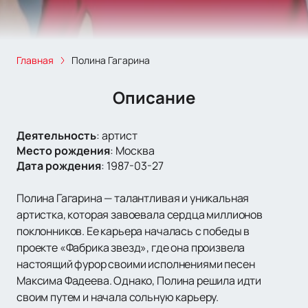
Главная
Полина Гагарина
Описание
Деятельность
:
артист
Место рождения
:
Москва
Дата рождения
:
1987-03-27
Полина Гагарина — талантливая и уникальная
артистка, которая завоевала сердца миллионов
поклонников. Ее карьера началась с победы в
проекте «Фабрика звезд», где она произвела
настоящий фурор своими исполнениями песен
Максима Фадеева. Однако, Полина решила идти
своим путем и начала сольную карьеру.