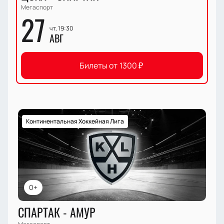
Мегаспорт
27
чт, 19:30
АВГ
Билеты от
1300
₽
Континентальная Хоккейная Лига
0+
СПАРТАК - АМУР