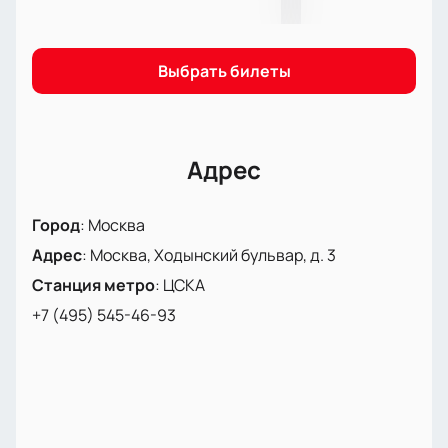
позволит вам быстро выбрать места и оформить
покупку. Не откладывайте на потом — купите
билеты на нашем сайте уже сегодня и насладитесь
Выбрать билеты
атмосферой большого хоккея на арене
«Мегаспорт».
Адрес
Город
:
Москва
Адрес
:
Москва, Ходынский бульвар, д. 3
Станция метро
:
ЦСКА
+7 (495) 545-46-93