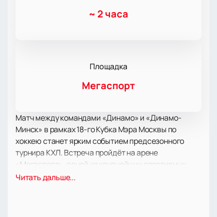
~
2 часа
Площадка
Мегаспорт
Матч между командами «Динамо» и «Динамо-
Минск» в рамках 18-го Кубка Мэра Москвы по
хоккею станет ярким событием предсезонного
турнира КХЛ. Встреча пройдёт на арене
«Мегаспорт», одной из крупнейших спортивных
площадок столицы, которая известна своей
Читать дальше...
современной инфраструктурой и комфортными
условиями для зрителей.
Кубок Мэра Москвы — это традиционный турнир,